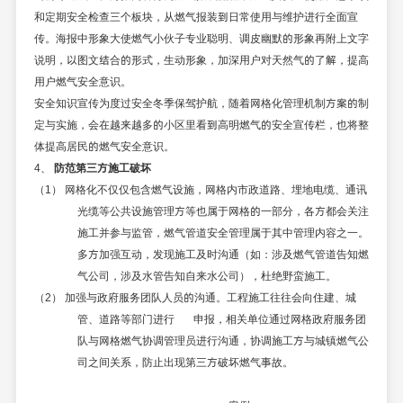
和定期安全检查三个板块，从燃气报装到日常使用与维护进行全面宣
传。海报中形象大使燃气小伙子专业聪明、调皮幽默的形象再附上文字
说明，以图文结合的形式，生动形象，加深用户对天然气的了解，提高
用户燃气安全意识。
安全知识宣传为度过安全冬季保驾护航，随着网格化管理机制方案的制
定与实施，会在越来越多的小区里看到高明燃气的安全宣传栏，也将整
体提高居民的燃气安全意识。
4、
防范第三方施工破坏
（1） 网格化不仅仅包含燃气设施，网格内市政道路、埋地电缆、通讯
光缆等公共设施管理方等也属于网格的一部分，各方都会关注
施工并参与监管，燃气管道安全管理属于其中管理内容之一。
多方加强互动，发现施工及时沟通（如：涉及燃气管道告知燃
气公司，涉及水管告知自来水公司），杜绝野蛮施工。
（2）
加强与政府服务团队人员的沟通。工程施工往往会向住建、城
管、道路等部门进行
申报，相关单位通过网格政府服务团
队与网格燃气协调管理员进行沟通，协调施工方与城镇燃气公
司之间关系，防止出现第三方破坏燃气事故。