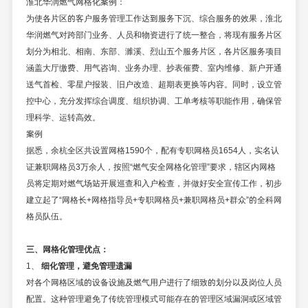
淮北华润燃气网格化案例：
为使各片区的客户服务管理工作达到服务下沉、综合服务的效果，淮北
华润燃气对跨部门业务、人员和物资进行了统一整合，将现有服务片区
划分为相北、相南、东部、濉溪、烈山五个服务片区，各片区服务项目
涵盖大厅缴费、用气咨询、业务办理、抄表催费、室内维修、新户开通
送气首检、零星户报装、旧户改造、超期表更换等内容。同时，设立管
控中心，充分发挥综合调度、组织协调、工单考核等职能作用，确保管
理科学、运转高效。
案例
据悉，余杭全区共设置网格1590个，配有专职网格员1654人，实名认
证兼职网格员3万余人，按照“燃气安全网格化管理”要求，辖区内网格
员将定期对燃气场站开展巡查和入户检查，并做好安全宣传工作，初步
建立起了“网格长+网格指导员+专职网格员+兼职网格员+群众”的全科网
格员队伍。
三、网格化管理优点：
1、
细化管理，避免管理遗漏
对各个网格区域的设备设施及燃气用户进行了细致的划分以及岗位人员
配置。这种管理避免了传统管理模式可能存在的管理区域漏洞或区域管