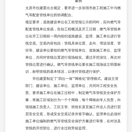
案例
太原市住建委出台规定，要求进一步加强市政工程施工中与燃
气等配套管线单位的协调配合。
规定要求，道路建设单位在工程登报公示的同时，应向燃气等
配套管线单位发函，告知工程概况及开工日期，燃气等管线单
位在开工日期前一周内组织道路建设、监理、施工单位进行管
线交底。交底内容包括：管线具体位置、走向、埋设深度、管
径等。建设单位要组织燃气等管线单位、道路施工单位、监理
单位，共同对管线位置进行现场核实。通过开挖深坑，再次对
管线位置进行确认。燃气等管线单位要在施工现场设立明显标
识，标明管线的基本情况，以便对管线进行保护。
市住建委制定了
“四位一体”“网格化”管理模式。建设主管
部门、建设单位、施工单位、监理单位，共同对工程安全负
责。要求施工单位在施工过程中，制定燃气等管线安全保护方
案，将施工区域划分为一个个网格，每个网格由专人负责，向
现场施工负责人、工区主管、班组长直至施工作业人员进行层
层安全交底，形成安全交底记录并签字确认。监理单位必须对
施工单位编制的燃气等管线安全保护方案进行审查，在对涉及
管线的开挖部位，进行全过程旁站监理。