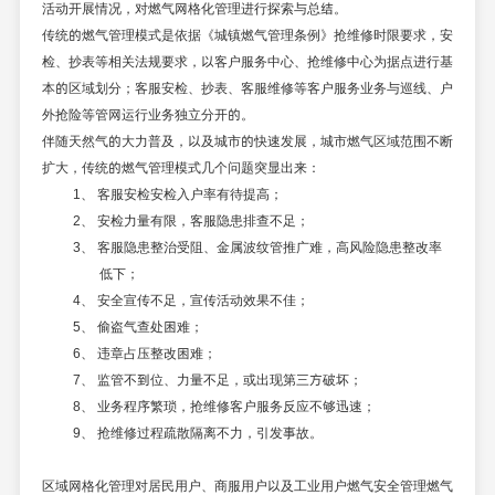
活动开展情况，对燃气网格化管理进行探索与总结。
传统的燃气管理模式是依据《城镇燃气管理条例》抢维修时限要求，安
检、抄表等相关法规要求，以客户服务中心、抢维修中心为据点进行基
本的区域划分；客服安检、抄表、客服维修等客户服务业务与巡线、户
外抢险等管网运行业务独立分开的。
伴随天然气的大力普及，以及城市的快速发展，城市燃气区域范围不断
扩大，传统的燃气管理模式几个问题突显出来：
1、 客服安检安检入户率有待提高；
2、 安检力量有限，客服隐患排查不足；
3、 客服隐患整治受阻、金属波纹管推广难，高风险隐患整改率
低下；
4、 安全宣传不足，宣传活动效果不佳；
5、 偷盗气查处困难；
6、 违章占压整改困难；
7、 监管不到位、力量不足，或出现第三方破坏；
8、 业务程序繁琐，抢维修客户服务反应不够迅速；
9、 抢维修过程疏散隔离不力，引发事故。
区域网格化管理对居民用户、商服用户以及工业用户燃气安全管理燃气