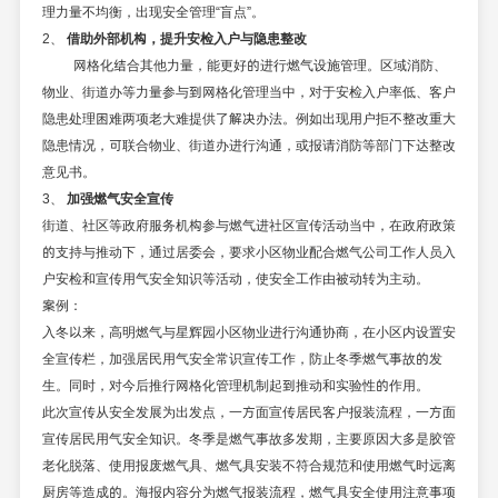
理力量不均衡，出现安全管理
“盲点”。
2、
借助外部机构，提升安检入户与隐患整改
网格化结合其他力量，能更好的进行燃气设施管理。区域消防、
物业、街道办等力量参与到网格化管理当中，对于安检入户率低、客户
隐患处理困难两项老大难提供了解决办法。例如出现用户拒不整改重大
隐患情况，可联合物业、街道办进行沟通，或报请消防等部门下达整改
意见书。
3、
加强燃气安全宣传
街道、社区等政府服务机构参与燃气进社区宣传活动当中，在政府政策
的支持与推动下，通过居委会，要求小区物业配合燃气公司工作人员入
户安检和宣传用气安全知识等活动，使安全工作由被动转为主动。
案例：
入冬以来，高明燃气与星辉园小区物业进行沟通协商，在小区内设置安
全宣传栏，加强居民用气安全常识宣传工作，防止冬季燃气事故的发
生。同时，对今后推行网格化管理机制起到推动和实验性的作用。
此次宣传从安全发展为出发点，一方面宣传居民客户报装流程，一方面
宣传居民用气安全知识。冬季是燃气事故多发期，主要原因大多是胶管
老化脱落、使用报废燃气具、燃气具安装不符合规范和使用燃气时远离
厨房等造成的。海报内容分为燃气报装流程，燃气具安全使用注意事项