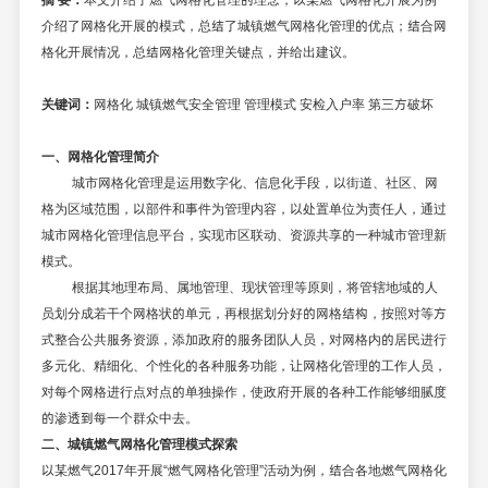
介绍了网格化开展的模式，总结了城镇燃气网格化管理的优点；结合网
格化开展情况，总结网格化管理关键点，并给出建议。
关键词：
网格化
城镇燃气安全管理
管理模式
安检入户率
第三方破坏
一、
网格化管理简介
城市网格化管理是运用数字化、信息化手段，以街道、社区、网
格为区域范围，以部件和事件为管理内容，以处置单位为责任人，通过
城市网格化管理信息平台，实现市区联动、资源共享的一种城市管理新
模式。
根据其地理布局、属地管理、现状管理等原则，将管辖地域的人
员划分成若干个网格状的单元，再根据划分好的网格结构，按照对等方
式整合公共服务资源，添加政府的服务团队人员，对网格内的居民进行
多元化、精细化、个性化的各种服务功能，让网格化管理的工作人员，
对每个网格进行点对点的单独操作，使政府开展的各种工作能够细腻度
的渗透到每一个群众中去。
二、城镇燃气网格化管理模式探索
以某燃气
2
017
年开展
“燃气网格化管理”活动为例，结合各地燃气网格化