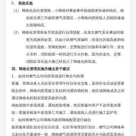
5、
高效应急
（1） 网格化划分更细致，小网格对事故事件能做到更快速的响应。例
如发生第三方破坏燃气泄露后，小网格内部抢险人员能快速做
出初期响应。
（2） 网格化管理将各方资源进行合理搭配，在发生燃气安全事故时能
更为高效的处置。比如小区燃气泄漏时，街道社区能高效的组
织居民疏散；管网抢险时，交警能进行封路和车辆引导；发生
火灾时，消防能第一时间进行灭火扑救。因为街道办、交警、
消防队等应急力量已经划入了网格化的组成。
四、网格化管理实施关键点若干建议
1、
如何对燃气公司内部资源进行整合与协调
客服、管网业务人员在安全管理中往往存在交集，某些作业活动还需要
联合协作，网格内部需建立良好的沟通协调机制，使区域网格成员之间
通过网格化机制实现更高效的沟通。
例如巡线中发现泄露，通知抢险维修，然后客服对用户下达停复供通
知；客服安检途中发现第三方施工，通知巡线人员进行施工监护等。
2、
如何将燃气公司网格与政府网格配置进行融合
政府服务团队划分往往以街道、社区等地理进行划分，燃气公司网格单
元划分应尽量保持一致，网格燃气协调管理员要能充分与政府及其他公