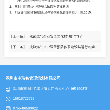
《十八届三中全会关于全面深化改革若干重大问题的决定》
2、
王剑
.社区网格化管理体制创新对策探索[
J]，
3、
刘文静
.我国城市街道社会事务网格化管理研究[
J]
，商
,
2015.
【上一条】 :
浅谈燃气企业安全文化的“知”与“行”
【下一条】 :
浅谈燃气企业双重预防体系建设与运行的问题与对策
深圳市中瑞智管理策划有限公司
深圳市南山区临海大道香江 金融中心19楼1908室
15818723766
0755-86590622